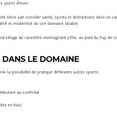
 de
sports d´hiver
.
ont-Dore sait concilier santé, sports et distractions dans un c
ualité et modernité de son domaine skiable.
 village au caractère montagnard offre, au pied du Puy de Sanc
S DANS LE DOMAINE
ne la possibilité de pratiqué différents autres sports :
e
 débutant au confirmé
tête en bas)